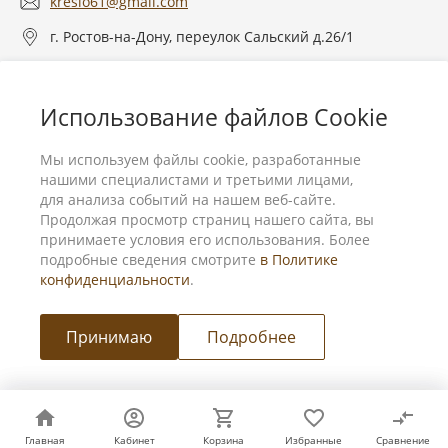
kreslo61@gmail.com
г. Ростов-на-Дону, переулок Сальский д.26/1
О компании
Использование файлов Cookie
Услуги
Мы используем файлы cookie, разработанные
нашими специалистами и третьими лицами,
для анализа событий на нашем веб-сайте.
Продолжая просмотр страниц нашего сайта, вы
принимаете условия его использования. Более
подробные сведения смотрите
в Политике
конфиденциальности
.
Принимаю
Подробнее
Мы в соц. сетях
© 2026 Мебель для бизнеса и дома, Все права защищены
Главная
Главная
Кабинет
Кабинет
Корзина
Корзина
Избранные
Избранные
Сравнение
Сравнение