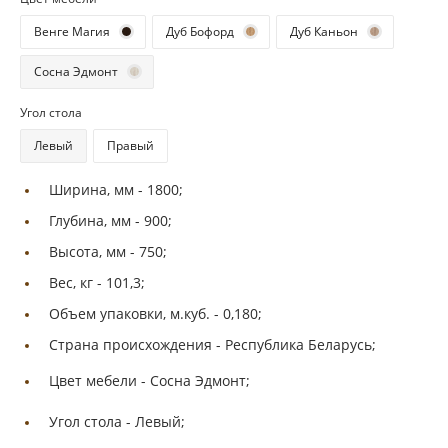
Венге Магия
Дуб Бофорд
Дуб Каньон
Сосна Эдмонт
Угол стола
Левый
Правый
Ширина, мм -
1800;
Глубина, мм -
900;
Высота, мм -
750;
Вес, кг -
101,3;
Объем упаковки, м.куб. -
0,180;
Страна происхождения -
Республика Беларусь;
Цвет мебели -
Сосна Эдмонт;
Угол стола -
Левый;