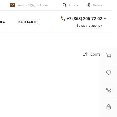
kreslo61@gmail.com
Поиск
Войти
+7 (863) 206-72-02
КА
КОНТАКТЫ
Заказать звонок
+7 (863) 206-72-02
г. Ростов-на-Дону,
переулок Сальский
д.26/1
ПН-ПТ 9:00-18:00 СБ-
Сортировка
ВС ВЫХОДНОЙ
kreslo61@gmail.com