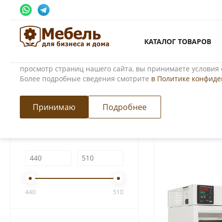
Использование файлов Cookie
КАТАЛОГ ТОВАРОВ
Мы используем файлы cookie, разработанные нашими сп
третьими лицами, для анализа событий на нашем веб-сай
просмотр страниц нашего сайта, вы принимаете условия 
Более подробные сведения смотрите
в Политике конфид
Главная
/
Каталог товаров
/
Медицинская мебель
/
Сейфы-тер
ФИЛЬТР
Принимаю
Подробнее
Ширина, мм
440
510