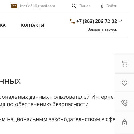
kreslo61@gmail.com
Поиск
Войти
+7 (863) 206-72-02
КА
КОНТАКТЫ
Заказать звонок
+7 (863) 206-72-02
г. Ростов-на-Дону,
переулок Сальский
д.26/1
ПН-ПТ 9:00-18:00 СБ-
ВС ВЫХОДНОЙ
kreslo61@gmail.com
анных
рсональных данных пользователей Интернет-
ания по обеспечению безопасности
щим национальным законодательством в сфере