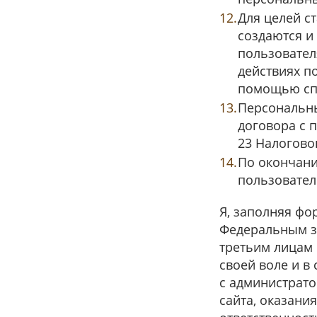
Для целей с
создаются и
пользовател
действиях п
помощью спе
Персональны
договора с п
23 Налогово
По окончани
пользовател
Я, заполняя фо
Федеральным за
третьим лицам 
своей воле и в
с администрат
сайта, оказани