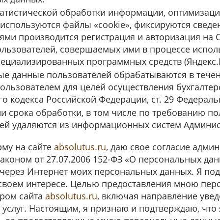
татистической обработки информации, оптимизаци
 используются файлы «cookie», фиксируются сведен
ями производится регистрация и авторизация на С
ользователей, совершаемых ими в процессе исполь
циализированных программных средств (Яндекс.
е данные пользователей обрабатываются в течени
ользователем для целей осуществления бухгалтерск
го кодекса Российской Федерации, ст. 29 Федераль
и срока обработки, в том числе по требованию п
ей удаляются из информационных систем Админис
рму на сайте
absolutus.ru
, даю свое согласие адми
коном от 27.07.2006 152-ФЗ «О персональных данн
через Интернет моих персональных данных. Я подт
 своем интересе. Целью предоставления мною пер
ором сайта
absolutus.ru
, включая направление уве
я услуг. Настоящим, я признаю и подтверждаю, что