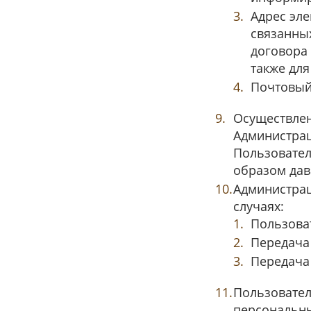
Адрес эл
связанны
договора 
также дл
Почтовый 
Осуществлен
Администрац
Пользовател
образом дав
Администрац
случаях:
Пользоват
Передача
Передача
Пользовател
персональны