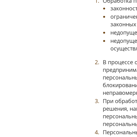
Обработка п
законност
ограниче
законных
недопуще
недопуще
осуществл
В процессе 
предпринима
персональны
блокировани
неправомерн
При обработ
решения, на
персональны
персональны
Персональны