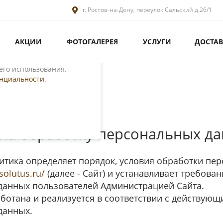
г. Ростов-на-Дону, переулок Сальский д.26/1
АКЦИИ
ФОТОГАЛЕРЕЯ
УСЛУГИ
ДОСТАВ
ециалистами и
те. Продолжая
его использования.
енциальности
.
сти
 на обработку персональных д
тика определяет порядок, условия обработки пе
solutus.ru/
(далее - Сайт) и устанавливает требов
данных пользователей Администрацией Сайта.
ботана и реализуется в соответствии c действую
данных.