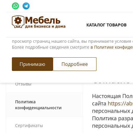
Использование файлов Cookie
КАТАЛОГ ТОВАРОВ
Мы используем файлы cookie, разработанные нашими сп
третьими лицами, для анализа событий на нашем веб-сай
просмотр страниц нашего сайта, вы принимаете условия 
Более подробные сведения смотрите
в Политике конфид
Главная
/
О компании
/
Политика конфиденциальности
Политика конфиденциально
Принимаю
Подробнее
Согласие
Отзывы
Настоящая Поли
Политика
сайта
https://ab
конфиденциальности
персональных 
Политика разра
персональных 
Сертификаты