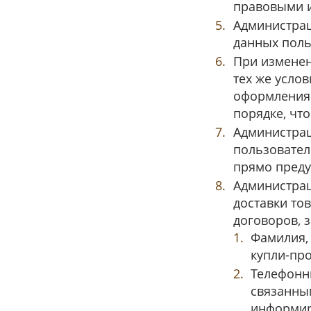
правовыми и
Администрац
данных поль
При изменен
тех же усло
оформления 
порядке, чт
Администрац
пользовател
прямо преду
Администрац
доставки то
договоров, 
Фамилия,
купли-пр
Телефонн
связанным
информир