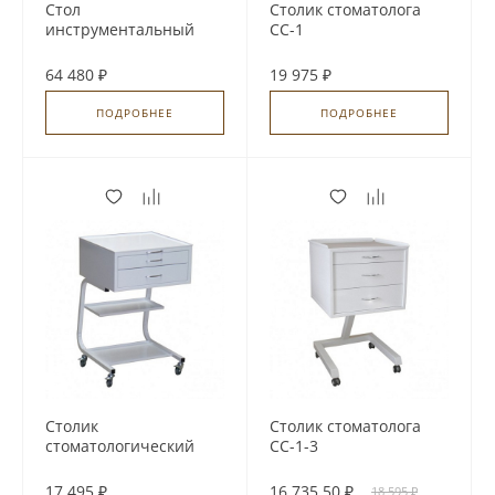
Стол
Столик стоматолога
инструментальный
СС-1
процедурный
специальный СИПС-
64 480 ₽
19 975 ₽
Н-01
ПОДРОБНЕЕ
ПОДРОБНЕЕ
Столик
Столик стоматолога
стоматологический
СС-1-3
СС-1-4
17 495 ₽
16 735.50 ₽
18 595 ₽