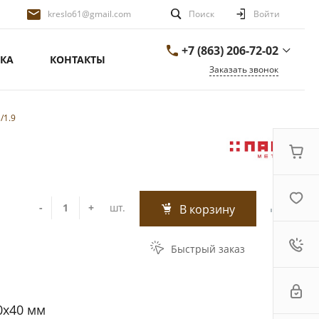
kreslo61@gmail.com
Поиск
Войти
+7 (863) 206-72-02
КА
КОНТАКТЫ
Заказать звонок
+7 (863) 206-72-02
г. Ростов-на-Дону,
/1.9
переулок Сальский
д.26/1
ПН-ПТ 9:00-18:00 СБ-
ВС ВЫХОДНОЙ
kreslo61@gmail.com
-
+
шт.
В корзину
Быстрый заказ
0х40 мм