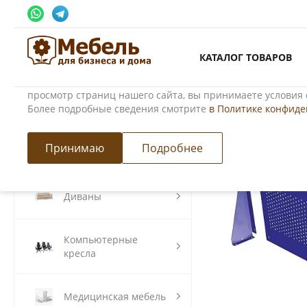
Использование файлов Cookie
КАТАЛОГ ТОВАРОВ
Мы используем файлы cookie, разработанные нашими сп
третьими лицами, для анализа событий на нашем веб-сай
просмотр страниц нашего сайта, вы принимаете условия 
Более подробные сведения смотрите
в Политике конфид
Главная
/
Каталог товаров
/
Производственная мебель
/
Верст
Хит
Принимаю
Подробнее
Модульные кухни
Диваны
Компьютерные
кресла
Медицинская мебель