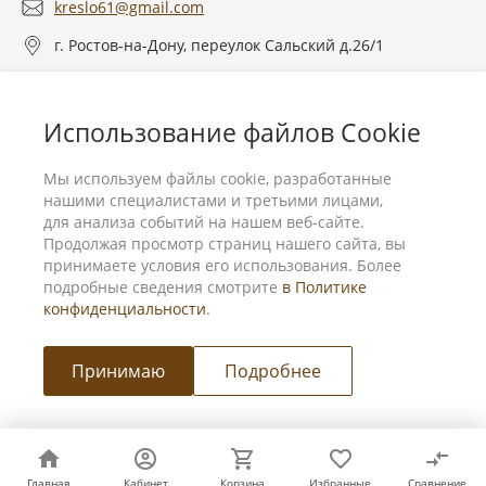
kreslo61@gmail.com
г. Ростов-на-Дону, переулок Сальский д.26/1
О компании
Использование файлов Cookie
Услуги
Мы используем файлы cookie, разработанные
нашими специалистами и третьими лицами,
для анализа событий на нашем веб-сайте.
Продолжая просмотр страниц нашего сайта, вы
принимаете условия его использования. Более
подробные сведения смотрите
в Политике
конфиденциальности
.
Принимаю
Подробнее
Мы в соц. сетях
© 2026 Мебель для бизнеса и дома, Все права защищены
Главная
Главная
Кабинет
Кабинет
Корзина
Корзина
Избранные
Избранные
Сравнение
Сравнение