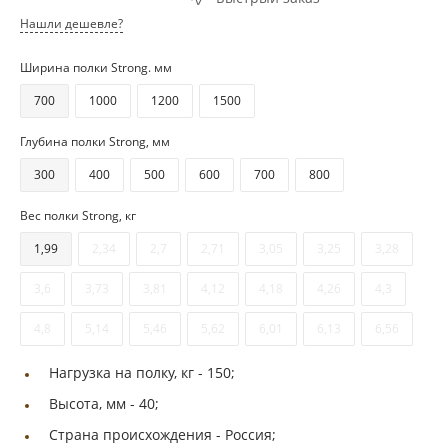
Нашли дешевле?
Ширина полки Strong. мм
700
1000
1200
1500
Глубина полки Strong, мм
300
400
500
600
700
800
Вес полки Strong, кг
1,99
2,34
2,7
2,71
3,05
3,25
3,28
3,6
3,73
3,81
4,12
4,18
4,26
4,3
4,8
5,14
5,46
5,62
6,01
6,13
6,56
Нагрузка на полку, кг -
150;
Высота, мм -
40;
Страна происхождения -
Россия;