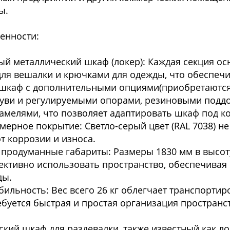
ды.
бенности:
ый металлический шкаф (локер): Каждая секция о
ля вешалки и крючками для одежды, что обеспечи
 шкаф с дополнительными опциями(приобретаются
уви и регулируемыми опорами, резиновыми поддо
амелями, что позволяет адаптировать шкаф под 
мерное покрытие: Светло-серый цвет (RAL 7038) н
т коррозии и износа.
 продуманные габариты: Размеры 1830 мм в высоту
ктивно использовать пространство, обеспечивая 
жды.
обильность: Вес всего 26 кг облегчает транспортир
ребуется быстрая и простая организация простран
ский шкаф для раздевалки, также известный как л