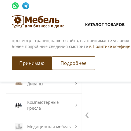
Использование файлов Cookie
КАТАЛОГ ТОВАРОВ
Мы используем файлы cookie, разработанные нашими сп
третьими лицами, для анализа событий на нашем веб-сай
просмотр страниц нашего сайта, вы принимаете условия 
Более подробные сведения смотрите
в Политике конфид
Главная
/
Каталог товаров
/
Металлические шкафы
/
Шкафы дл
Хит
Принимаю
Подробнее
Модульные кухни
Диваны
Компьютерные
‹
кресла
Медицинская мебель