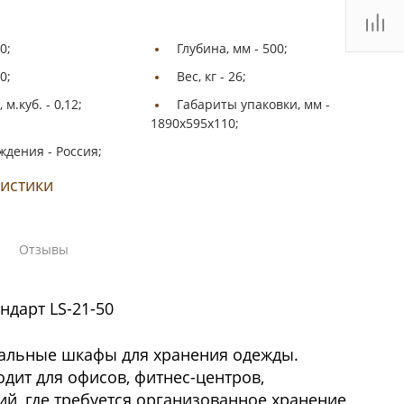
0;
Глубина, мм -
500;
0;
Вес, кг -
26;
 м.куб. -
0,12;
Габариты упаковки, мм -
1890х595х110;
ждения -
Россия;
ристики
Отзывы
дарт LS-21-50
альные шкафы для хранения одежды.
дит для офисов, фитнес-центров,
й, где требуется организованное хранение