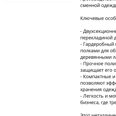
сменной одеж
Ключевые осо
- Двухсекционн
перекладиной д
- Гардеробный
полками для об
деревянными л
- Прочное поли
защищает его о
- Компактные и
позволяют эффе
хранения оде
- Легкость и м
бизнеса, где т
Этот металличе