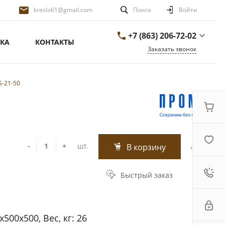
kreslo61@gmail.com
Поиск
Войти
+7 (863) 206-72-02
КА
КОНТАКТЫ
Заказать звонок
+7 (863) 206-72-02
г. Ростов-на-Дону,
-21-50
переулок Сальский
д.26/1
ПН-ПТ 9:00-18:00 СБ-
ВС ВЫХОДНОЙ
kreslo61@gmail.com
-
+
шт.
В корзину
Быстрый заказ
500х500, Вес, кг: 26