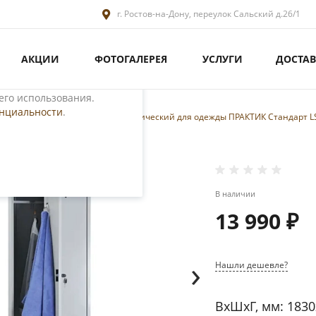
г. Ростов-на-Дону, переулок Сальский д.26/1
АКЦИИ
ФОТОГАЛЕРЕЯ
УСЛУГИ
ДОСТАВ
ециалистами и
те. Продолжая
его использования.
енциальности
.
я раздевалок
/
Шкаф металлический для одежды ПРАКТИК Стандарт LS
В наличии
13 990 ₽
›
Нашли дешевле?
ВхШхГ, мм: 1830х