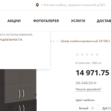
г. Ростов-на-Дону, переулок Сальский д.26/1
АКЦИИ
ФОТОГАЛЕРЕЯ
УСЛУГИ
ДОСТАВ
ециалистами и
те. Продолжая
его использования.
енциальности
.
сонала
/
Серия Simple(эконом)
/
Шкаф комбинированный SR-5W.2
В наличии: 1000 шт
14 971.75
28 248.59 ₽
Нашли дешевле?
Цвет мебели
Белый
Дуб С