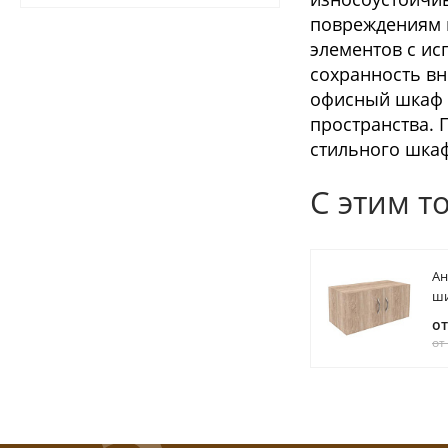
повреждениям 
элементов с ис
сохранность вн
офисный шкаф н
пространства. 
стильного шка
С этим т
Ан
ши
гл
от
дв
от
77