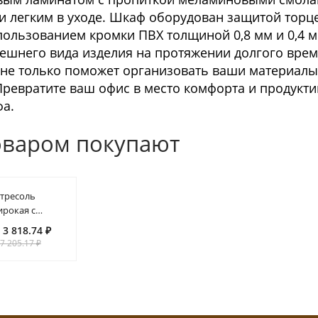
и легким в уходе. Шкаф оборудован защитой торц
пользованием кромки ПВХ толщиной 0,8 мм и 0,4 м
ешнего вида изделия на протяжении долгого врем
е только поможет организовать ваши материалы,
Превратите ваш офис в место комфорта и продукт
фа.
оваром покупают
тресоль
рокая с
ухими
 3 818.74 ₽
ерьми SA-
 7 205.17 ₽
0.1