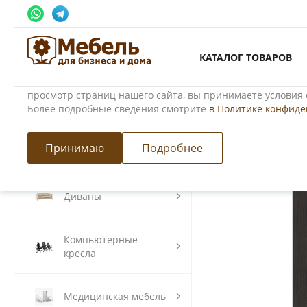
Использование файлов Cookie
КАТАЛОГ ТОВАРОВ
Мы используем файлы cookie, разработанные нашими сп
третьими лицами, для анализа событий на нашем веб-сай
просмотр страниц нашего сайта, вы принимаете условия 
Более подробные сведения смотрите
в Политике конфид
Главная
/
Каталог товаров
/
Офисная мебель
/
Мебель для пер
Принимаю
Подробнее
Модульные кухни
Диваны
Компьютерные
кресла
Медицинская мебель