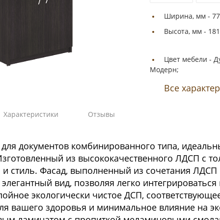
Ширина, мм -
77
Высота, мм -
181
Цвет мебели -
Д
Модерн;
Все характе
Характеристики
Отзывы
для документов комбинированного типа, идеальн
Изготовленный из высококачественного ЛДСП с тол
 и стиль. Фасад, выполненный из сочетания ЛДСП 
элегантный вид, позволяя легко интегрироваться
ойное экологически чистое ДСП, соответствующее 
ля вашего здоровья и минимальное влияние на э
вым ламинатом с пропиткой меламиновыми смолам