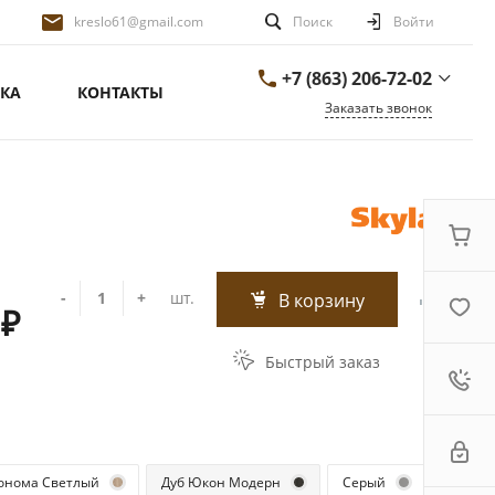
kreslo61@gmail.com
Поиск
Войти
+7 (863) 206-72-02
КА
КОНТАКТЫ
Заказать звонок
+7 (863) 206-72-02
г. Ростов-на-Дону,
переулок Сальский
д.26/1
ПН-ПТ 9:00-18:00 СБ-
ВС ВЫХОДНОЙ
kreslo61@gmail.com
-
+
шт.
В корзину
 ₽
Быстрый заказ
онома Светлый
Дуб Юкон Модерн
Серый