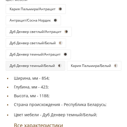
Кария Пальмира/Антрацит
Антрацит/Сосна Нордик
Дуб Денвер светлый/Антрацит
Дуб Денвер светлый/Белый
Дуб Денвер темный/Антрацит
Дуб Денвер темный/Белый
Кария Пальмира/Белый
Ширина, мм -
854;
Глубина, мм -
423;
Высота, мм -
1188;
Страна происхождения -
Республика Беларусь;
Цвет мебели -
Дуб Денвер темный/Белый;
Все характеристики