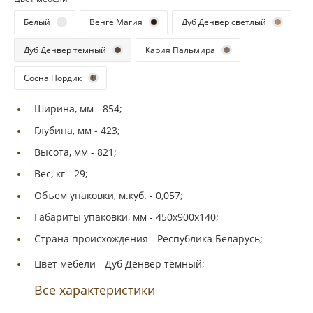
Белый
Венге Магия
Дуб Денвер светлый
Дуб Денвер темный
Кария Пальмира
Сосна Нордик
Ширина, мм -
854;
Глубина, мм -
423;
Высота, мм -
821;
Вес, кг -
29;
Объем упаковки, м.куб. -
0,057;
Габариты упаковки, мм -
450х900х140;
Страна происхождения -
Республика Беларусь;
Цвет мебели -
Дуб Денвер темный;
Все характеристики