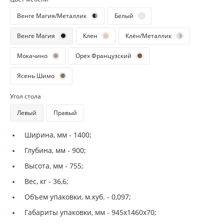
Венге Магия/Металлик
Белый
Венге Магия
Клен
Клён/Металлик
Мокачино
Орех Французский
Ясень Шимо
Угол стола
Левый
Правый
Ширина, мм -
1400;
Глубина, мм -
900;
Высота, мм -
755;
Вес, кг -
36,6;
Объем упаковки, м.куб. -
0,097;
Габариты упаковки, мм -
945х1460х70;