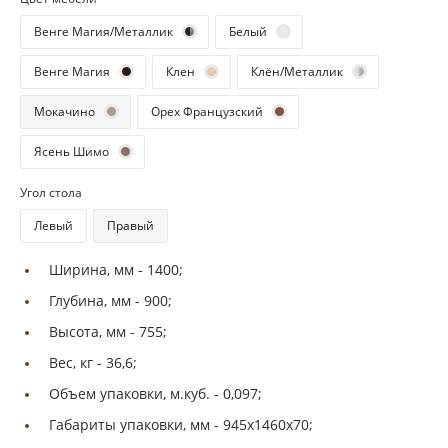
Венге Магия/Металлик
Белый
Венге Магия
Клен
Клён/Металлик
Мокачино
Орех Французский
Ясень Шимо
Угол стола
Левый
Правый
Ширина, мм -
1400;
Глубина, мм -
900;
Высота, мм -
755;
Вес, кг -
36,6;
Объем упаковки, м.куб. -
0,097;
Габариты упаковки, мм -
945х1460х70;